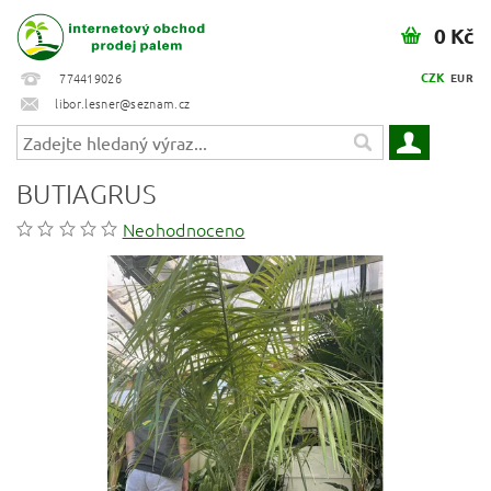
0 Kč
CZK
774419026
EUR
libor.lesner@seznam.cz
BUTIAGRUS
Neohodnoceno