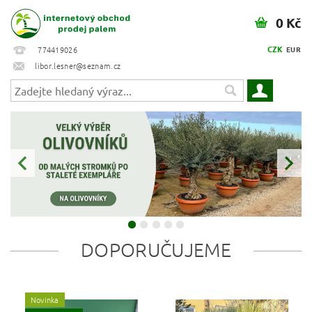
0 Kč
CZK
774419026
EUR
libor.lesner@seznam.cz
DOPORUČUJEME
Novinka