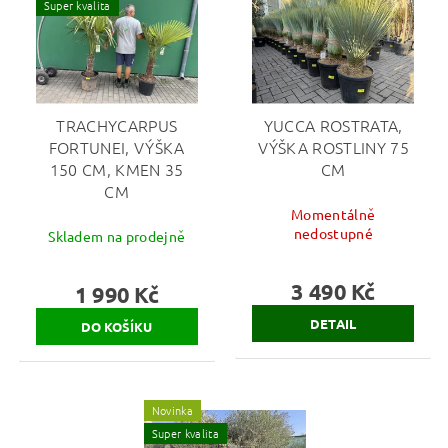
Super kvalita
TRACHYCARPUS
YUCCA ROSTRATA,
FORTUNEI, VÝŠKA
VÝŠKA ROSTLINY 75
150 CM, KMEN 35
CM
CM
Momentálně
nedostupné
Skladem na prodejně
3 490 Kč
1 990 Kč
DETAIL
Novinka
Super kvalita