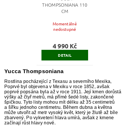
THOMPSONIANA 110
CM
Momentálně
nedostupné
4 990 Kč
DETAIL
Yucca Thompsoniana
Rostlina pocházející z Texasu a severního Mexika,
Poprvé byl objevena v Mexiku v roce 1852, avšak
poprvé popsána byla až v roce 1911. Její kmen dorůstá
výšky až čtyř metrů, má přímé šedé listy, zakončené
špičkou. Tyto listy mohou mít délku až 35 centimetrů
a šířku jednoho centimetru. Během dubna a května
může utvořit až metr vysoký květ, který je žlutě až bíle
zbarvený. Po vykvetení hlava umírá, avšak z kmene
začínají růst hlavy nové.