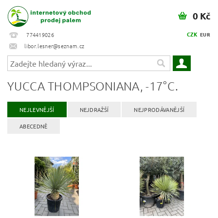
0 Kč
CZK
774419026
EUR
libor.lesner@seznam.cz
YUCCA THOMPSONIANA, -17°C.
NEJLEVNĚJŠÍ
NEJDRAŽŠÍ
NEJPRODÁVANĚJŠÍ
ABECEDNĚ