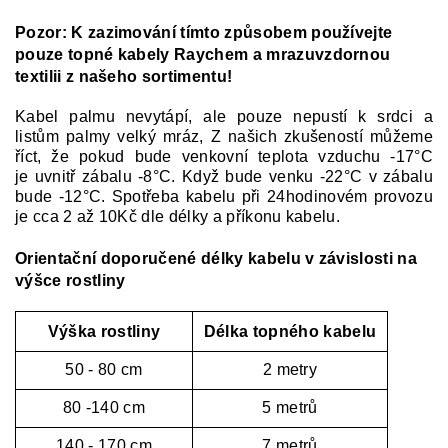
Pozor: K zazimování tímto způsobem používejte
pouze topné kabely Raychem a mrazuvzdornou
textilii z našeho sortimentu!
Kabel palmu nevytápí, ale pouze nepustí k srdci a
listům palmy velký mráz, Z našich zkušeností můžeme
říct, že pokud bude venkovní teplota vzduchu -17°C
je uvnitř zábalu -8°C. Když bude venku -22°C v zábalu
bude -12°C.
Spotřeba kabelu při 24hodinovém provozu
je cca 2 až 10Kč dle délky a příkonu kabelu.
Orientační doporučené délky kabelu v závislosti na
výšce rostliny
Výška rostliny
Délka topného kabelu
50 - 80 cm
2 metry
80 -140 cm
5 metrů
140 - 170 cm
7 metrů