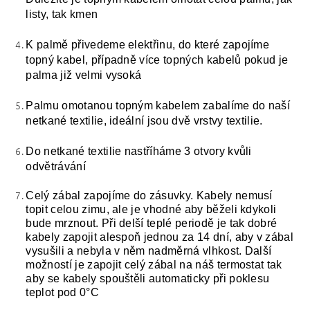
listy, tak kmen
K palmě přivedeme elektřinu, do které zapojíme
topný kabel, případně více topných kabelů pokud je
palma již velmi vysoká
Palmu omotanou topným kabelem zabalíme do naší
netkané textilie, ideální jsou dvě vrstvy textilie.
Do netkané textilie nastříháme 3 otvory kvůli
odvětrávání
Celý zábal zapojíme do zásuvky. Kabely nemusí
topit celou zimu, ale je vhodné aby běželi kdykoli
bude mrznout. Při delší teplé periodě je tak dobré
kabely zapojit alespoň jednou za 14 dní, aby v zábal
vysušili a nebyla v něm nadměrná vlhkost. Další
možností je zapojit celý zábal na náš termostat tak
aby se kabely spouštěli automaticky při poklesu
teplot pod 0°C