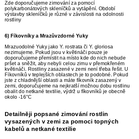
Zde doporučujeme zimování za pomocí
polykarbonátových skleníčků a vytápění. Období
výstavby skleníčků je různé v závislosti na odolnosti
rostliny
6) Fíkovníky a Mrazůvzdorné Yuky
Mrazuodolné Yuky jako Y. rostrata či Y. gloriosa
nezimujeme. Pokud jsou v květináči pouze je
doporučujeme přemístit na místo kde do nich nebude
pršet a sněžit, aby nebyli celou zimu v přemokřeném
květináči. Rostliny zasazené v zemi není třeba řešit. U
Fíkovníků v teplejších oblastech je to podobné. Pokud
jste z chladnější oblasti a máte fíkovník zasazený v
zemi, doporučujeme na nejkratší možnou dobu rostlinu
obalit do netkané textilie, výdrž u fíkovníků je obecně
okolo -16°C
Detailněji popsané zimování rostlin
vysazených v zemi za pomoci topných
kabelů a netkané textilie