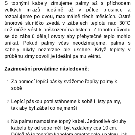
S topnými kabely zimujeme palmy až s příchodem
velkých mrazů, ideálně až v půlce prosince a
rozbalujeme po dvou, maximálně třech měsících. Ostré
únorové sluníčko zvedá v zábalech teplotu nad 30°C
což může vést k poškození na listech. Z tohoto důvodu
se do zábalů dělají otvory aby přebytečné teplo mohlo
unikat. Pokud palmy včas neodzimujeme, palma s
kabely nikdy nezmrzne ale uschne. Když teploty v
průběhu zimy dovolí je ideální palmu větrat.
Zazimování provádíme následovně:
Za pomocí lepící pásky svážeme řapíky palmy k
sobě
Lepící páskou poté stáhneme k sobě i listy palmy,
tak aby byl zábal co nejmenší
Na palmu namotáme topný kabel. Jednotlivé okruhy
kabelu by od sebe měli být vzdáleny cca 10 cm.
Důležité je topným kabelem omotat celou palmu, jak