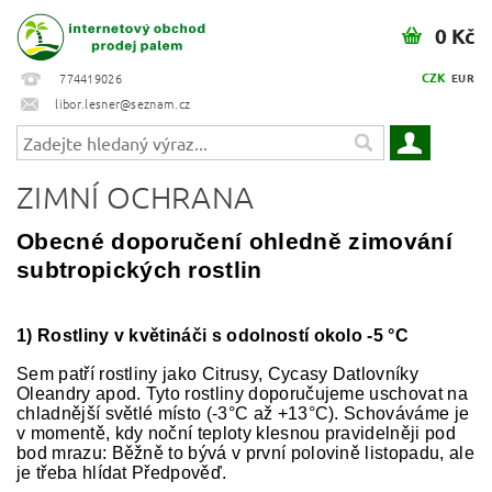
0 Kč
CZK
774419026
EUR
libor.lesner@seznam.cz
ZIMNÍ OCHRANA
Obecné doporučení ohledně zimování
subtropických rostlin
1) Rostliny v květináči s odolností okolo -5 °C
Sem patří rostliny jako Citrusy, Cycasy Datlovníky
Oleandry apod. Tyto rostliny doporučujeme uschovat na
chladnější světlé místo (-3°C až +13°C). Schováváme je
v momentě, kdy noční teploty klesnou pravidelněji pod
bod mrazu: Běžně to bývá v první polovině listopadu, ale
je
třeba hlídat Předpověď.