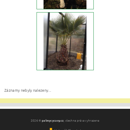
Záznamy nebyly nalezeny...
2026 ©
palmycycasy.cz
, všechna práva vyhrazena