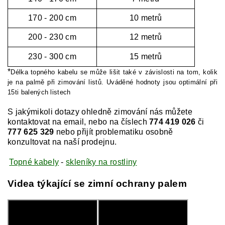
170 - 200 cm
10 metrů
200 - 230 cm
12 metrů
230 - 300 cm
15 metrů
*
Délka topného kabelu se může lišit také v závislosti na tom, kolik
je na palmě při zimování listů. Uváděné hodnoty jsou optimální při
15ti balených listech
S jakýmikoli dotazy ohledně zimování nás můžete
kontaktovat na email, nebo na číslech
774 419 026
či
777 625 329
nebo přijít problematiku osobně
konzultovat na naší prodejnu.
Topné kabely
-
skleníky na rostliny
Videa týkající se zimní ochrany palem