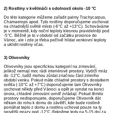
2) Rostliny v květináči s odolností okolo -10 °C
Do této kategorie můžeme zařadit palmy Trachycarpus,
Chamaerops apod. Tyto rostliny doporučujeme uschovat
na chladnější světlé místo (-6°C až +13°C). Schováváme
je v momentě, kdy noční teploty klesnou pravidelněji pod
-5°C. Běžně je to v období od začátku prosince do
Vánoc, ale i zde je třeba pečlivě hlídat venkovní teploty
a uklidit rostliny včas.
3) Olivovníky
Olivovníky jsou specifickou kategorií na zimování,
jelikož nemají moc rádi interiérové prostory. Vydrží mráz
do -12°C, tudíž mohou zůstat značnou část zimního
období venku. Pokud máte chladné prostory s dostatkem
světla (-10°C až +7°C) doporučujeme tam Olivovníky
uschovat někdy před Vánoci a opět je vyndat na konci
února, chladné zimování uvnitř zvládají. Pokud těmito
prostory nedisponujete, doporučujeme Olivovník dát
někam do rohu k domu do závětří, kde bude rostlině
pomáhat teplo z domu a rostlinu uchovat pouze na ty
největší mrazy pod -12°C (řekněme tedy na 5-15 dní za