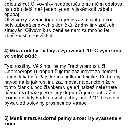
celou zimu) Olivovníky nedoporučujeme ničím obalovat
na dobu delší než jeden týden! v jakémkoli zábalu
opadají!
Olivovníky v zemi doporučujeme zazimovat pomocí
polykarbonátonových skleníčků. Žádný jiný způsob
zimování Olivovníků v zemi se nám za mnoho let
zkušeností neosvědčil!
4) Mrazuodolné palmy s výdrží nad -10°C vysazené
ve volné půdě
Tyto rostliny, Většinou palmy Trachycarpus f. či
Chamaerops H. doporučujeme zazimovat za pomocí
topných kabelů Raychem a netkané textilie. Podrobný
návod na to jak rostlinu zazimovat naleznete níže v
tomto článku, pod článkem v galerii taktéž naleznete
návod i s obrázky. Rostliny doporučujeme balit až v
momentě, kdy budou hlásit teploty pod -9°C, běžně to
bývá v od poloviny prosince do Vánoc.
5) Méně mrazůvzdorné palmy a rostliny vysazené v
zemi