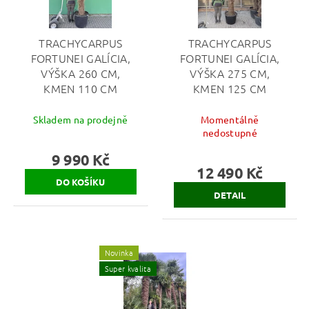
TRACHYCARPUS
TRACHYCARPUS
FORTUNEI GALÍCIA,
FORTUNEI GALÍCIA,
VÝŠKA 260 CM,
VÝŠKA 275 CM,
KMEN 110 CM
KMEN 125 CM
Skladem na prodejně
Momentálně
nedostupné
9 990 Kč
12 490 Kč
DETAIL
Novinka
Super kvalita