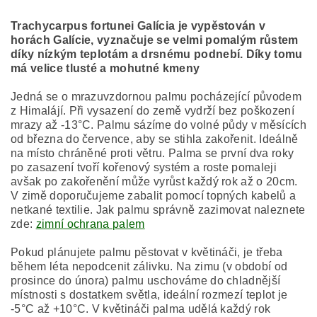
Trachycarpus fortunei Galícia je vypěstován v
horách Galície, vyznačuje se velmi pomalým růstem
díky nízkým teplotám a drsnému podnebí. Díky tomu
má velice tlusté a mohutné kmeny
Jedná se o mrazuvzdornou palmu pocházející původem
z Himalájí. Při vysazení do země vydrží bez poškození
mrazy až -13°C. Palmu sázíme do volné půdy v měsících
od března do července, aby se stihla zakořenit. Ideálně
na místo chráněné proti větru. Palma se první dva roky
po zasazení tvoří kořenový systém a roste pomaleji
avšak po zakořenění může vyrůst každý rok až o 20cm.
V zimě doporučujeme zabalit pomocí topných kabelů a
netkané textilie. Jak palmu správně zazimovat naleznete
zde:
zimní ochrana palem
Pokud plánujete palmu pěstovat v květináči, je třeba
během léta nepodcenit zálivku. Na zimu (v období od
prosince do února) palmu uschováme do chladnější
místnosti s dostatkem světla, ideální rozmezí teplot je
-5°C až +10°C. V květináči palma udělá každý rok