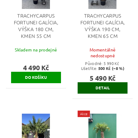
TRACHYCARPUS
TRACHYCARPUS
FORTUNEI GALÍCIA,
FORTUNEI GALÍCIA,
VÝŠKA 180 CM,
VÝŠKA 190 CM,
KMEN 55 CM
KMEN 65 CM
Skladem na prodejně
Momentálně
nedostupné
Původně:
5 990 Kč
4 490 Kč
Ušetříte
:
500 Kč (–8 %)
5 490 Kč
DETAIL
Akce