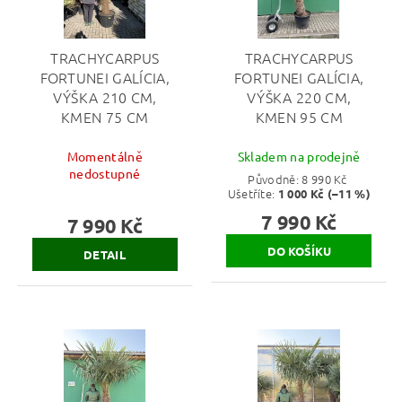
TRACHYCARPUS
TRACHYCARPUS
FORTUNEI GALÍCIA,
FORTUNEI GALÍCIA,
VÝŠKA 210 CM,
VÝŠKA 220 CM,
KMEN 75 CM
KMEN 95 CM
Momentálně
Skladem na prodejně
nedostupné
Původně:
8 990 Kč
Ušetříte
:
1 000 Kč (–11 %)
7 990 Kč
7 990 Kč
DETAIL