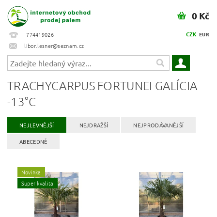
0 Kč
CZK
774419026
EUR
libor.lesner@seznam.cz
TRACHYCARPUS FORTUNEI GALÍCIA
-13°C
NEJLEVNĚJŠÍ
NEJDRAŽŠÍ
NEJPRODÁVANĚJŠÍ
ABECEDNĚ
Novinka
Super kvalita