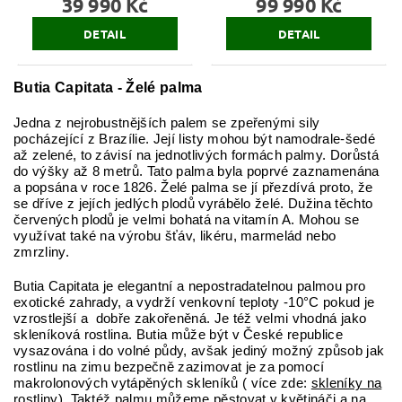
39 990 Kč
99 990 Kč
DETAIL
DETAIL
Butia Capitata - Želé palma
Jedna z nejrobustnějších palem se zpeřenými sily
pocházející z Brazílie. Její listy mohou být namodrale-šedé
až zelené, to závisí na jednotlivých formách palmy. Dorůstá
do výšky až 8 metrů. Tato palma byla poprvé zaznamenána
a popsána v roce 1826. Želé palma se jí přezdívá proto, že
se dříve z jejích jedlých plodů vyrábělo želé. Dužina těchto
červených plodů je velmi bohatá na vitamín A. Mohou se
využívat také na výrobu šťáv, likéru, marmelád nebo
zmrzliny.
Butia Capitata je elegantní a nepostradatelnou palmou pro
exotické zahrady, a vydrží venkovní teploty -10°C pokud je
vzrostlejší a dobře zakořeněná. Je též velmi vhodná jako
skleníková rostlina. Butia může být v České republice
vysazována i do volné půdy, avšak jediný možný způsob jak
rostlinu na zimu bezpečně zazimovat je za pomocí
makrolonových vytápěných skleníků ( více zde:
skleníky na
rostliny
). Taktéž palmu můžeme pěstovat v květináči a na