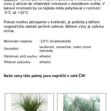
zimu ji uklízet do chladnější místnosti s dostatkem světla. V
takové místnosti by se teplota měla pohybovat v rozmezí
-5°C až +10°C
Pokud rostlinu pěstujeme v květináči, je potřeba ji během
vegetačního období pečlivě zalévat. Během zimy je zálivka
mírná.
Minimální teplota:
-10°C (krátkodobě)
venkovní, slunečné, nebo zimní
Umístění:
zahrada
Odolnost vůči suchu:
střední
Vlhkost vzduchu:
střední
Naše ceny této palmy jsou nejnižší v celé ČR!