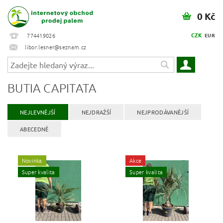
0 Kč
CZK
774419026
EUR
libor.lesner@seznam.cz
BUTIA CAPITATA
NEJLEVNĚJŠÍ
NEJDRAŽŠÍ
NEJPRODÁVANĚJŠÍ
ABECEDNĚ
Novinka
Akce
Super kvalita
Super kvalita