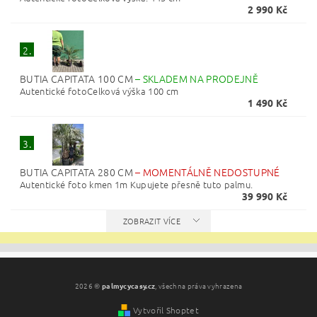
2 990 Kč
2.
BUTIA CAPITATA 100 CM
–
SKLADEM NA PRODEJNĚ
Autentické fotoCelková výška 100 cm
1 490 Kč
3.
BUTIA CAPITATA 280 CM
–
MOMENTÁLNĚ NEDOSTUPNÉ
Autentické foto kmen 1m Kupujete přesně tuto palmu.
39 990 Kč
ZOBRAZIT VÍCE
2026 ©
palmycycasy.cz
, všechna práva vyhrazena
Vytvořil Shoptet