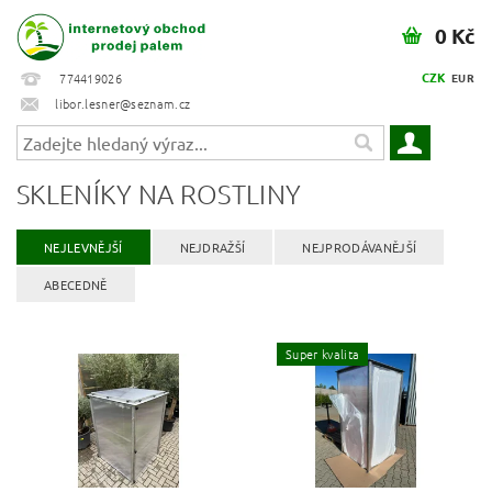
0 Kč
CZK
774419026
EUR
libor.lesner@seznam.cz
SKLENÍKY NA ROSTLINY
NEJLEVNĚJŠÍ
NEJDRAŽŠÍ
NEJPRODÁVANĚJŠÍ
ABECEDNĚ
Super kvalita