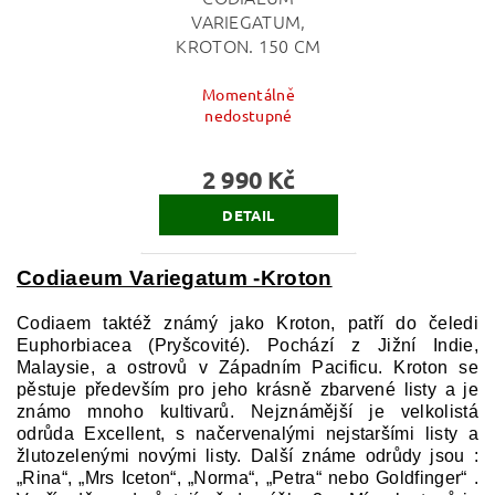
VARIEGATUM,
KROTON. 150 CM
Momentálně
nedostupné
2 990 Kč
DETAIL
Codiaeum Variegatum -Kroton
Codiaem taktéž známý jako Kroton, patří do čeledi
Euphorbiacea (Pryšcovité). Pochází z Jižní Indie,
Malaysie, a ostrovů v Západním Pacificu. Kroton se
pěstuje především pro jeho krásně zbarvené listy a je
známo mnoho kultivarů. Nejznámější je velkolistá
odrůda Excellent, s načervenalými nejstaršími listy a
žlutozelenými novými listy. Další známe odrůdy jsou :
„Rina“, „Mrs Iceton“, „Norma“, „Petra“ nebo Goldfinger“ .