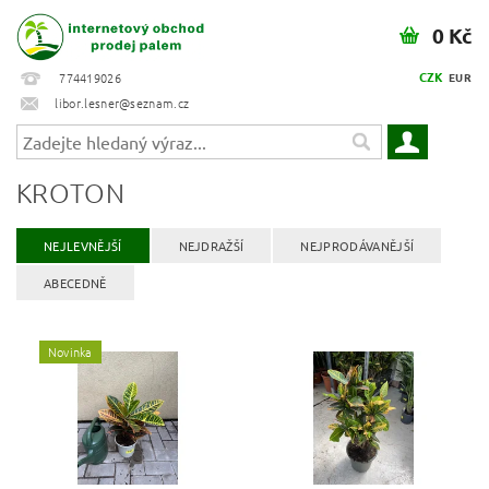
0 Kč
CZK
774419026
EUR
libor.lesner@seznam.cz
KROTON
NEJLEVNĚJŠÍ
NEJDRAŽŠÍ
NEJPRODÁVANĚJŠÍ
ABECEDNĚ
Novinka