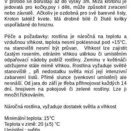
V přírodě se dorůstají až do výšky 3m. Míza krotonů je
jedovatá pro kočky,psy i děti, může způsobit zvracení
nebo závratě. Ačkoliv je ozdobná pro své barevné listy,
Kroton taktéž kvete. Má drobné bílé či žluté kvítky
uspořádané do hroznu.
Péče a požadavky: rostlina je náročná na teplotu a
vzdušnou vlhkost, teplota nesmí poklesnout pod +15°C,
na stanovišti nesmí být průvan. Vlhkost lze zajistit
častým rosením, otíráním vlhkou utěrkou či umístěním
odpařovací nádoby poblíž rostliny. Zeminu v květináči
udržujeme stále mírně vlhkou. Rostlina vyžaduje světlé
stanoviště , při nedostatku světla mizí její intenzivní
zabarvení listů. Přímé slunce (venkovní umístění) ale
nesnáší. Od jara do září je třeba přihnojovat každých 14
dní, hnojivem na pokojové či zelené rostliny. Lze ji
množit řízkováním.
Náročná rostlina, vyžaduje dostatek světla a vlhkost
Minimální teplota: 15°C
Teplota v zimě: 20 (±5) °C
Umístění : světlo