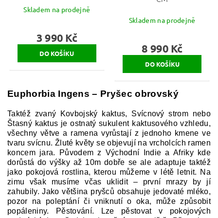
Skladem na prodejně
Skladem na prodejně
3 990 Kč
8 990 Kč
Euphorbia Ingens – Pryšec obrovský
Taktéž zvaný Kovbojský kaktus, Svícnový strom nebo
Štasný kaktus je ostnatý sukulent kaktusového vzhledu,
všechny větve a ramena vyrůstají z jednoho kmene ve
tvaru svícnu. Žluté květy se objevují na vrcholcích ramen
koncem jara. Původem z Východní Indie a Afriky kde
dorůstá do výšky až 10m dobře se ale adaptuje taktéž
jako pokojová rostlina, kterou můžeme v létě letnit. Na
zimu však musíme včas uklidit – první mrazy by jí
zahubily. Jako většina pryšců obsahuje jedovaté mléko,
pozor na poleptání či vniknutí o oka, může způsobit
popáleniny. Pěstování. Lze pěstovat v pokojových