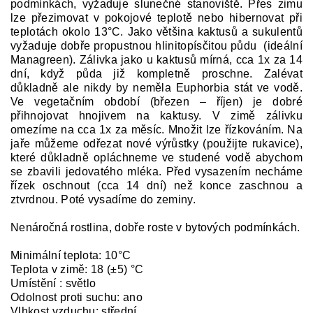
podmínkách, vyžaduje slunečné stanoviště. Přes zimu
lze přezimovat v pokojové teplotě nebo hibernovat při
teplotách okolo 13°C. Jako většina kaktusů a sukulentů
vyžaduje dobře propustnou hlinitopísčitou půdu (ideální
Managreen). Zálivka jako u kaktusů mírná, cca 1x za 14
dní, když půda již kompletně proschne. Zalévat
důkladně ale nikdy by neměla Euphorbia stát ve vodě.
Ve vegetačním období (březen – říjen) je dobré
přihnojovat hnojivem na kaktusy. V zimě zálivku
omezíme na cca 1x za měsíc. Množit lze řízkováním. Na
jaře můžeme odřezat nové výrůstky (použijte rukavice),
které důkladně opláchneme ve studené vodě abychom
se zbavili jedovatého mléka. Před vysazením necháme
řízek oschnout (cca 14 dní) než konce zaschnou a
ztvrdnou. Poté vysadíme do zeminy.
Nenáročná rostlina, dobře roste v bytových podmínkách.
Minimální teplota: 10°C
Teplota v zimě: 18 (±5) °C
Umístění : světlo
Odolnost proti suchu: ano
Vlhkost vzduchu: střední