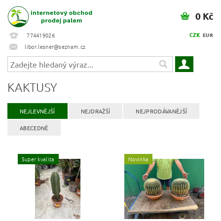
0 Kč
CZK
774419026
EUR
libor.lesner@seznam.cz
KAKTUSY
NEJLEVNĚJŠÍ
NEJDRAŽŠÍ
NEJPRODÁVANĚJŠÍ
ABECEDNĚ
Super kvalita
Novinka