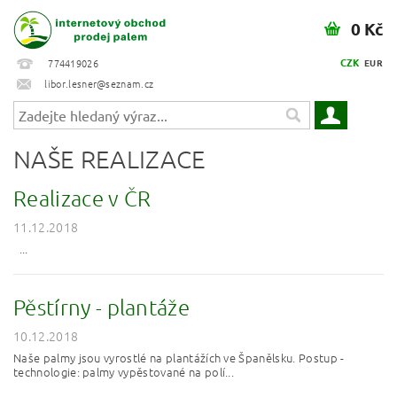
0 Kč
CZK
774419026
EUR
libor.lesner@seznam.cz
NAŠE REALIZACE
Realizace v ČR
11.12.2018
...
Pěstírny - plantáže
10.12.2018
Naše palmy jsou vyrostlé na plantážích ve Španělsku. Postup -
technologie: palmy vypěstované na polí...