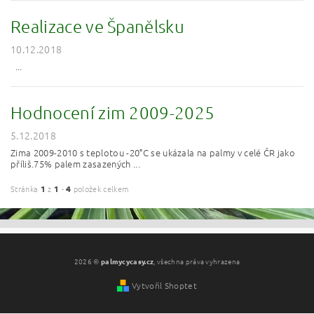
Realizace ve Španělsku
10.12.2018
...
Hodnocení zim 2009-2025
5.12.2018
Zima 2009-2010 s teplotou -20°C se ukázala na palmy v celé ČR jako
příliš.75% palem zasazených ...
Stránka
1
z
1
-
4
položek celkem
2026 ©
palmycycasy.cz
, všechna práva vyhrazena
Vytvořil Shoptet