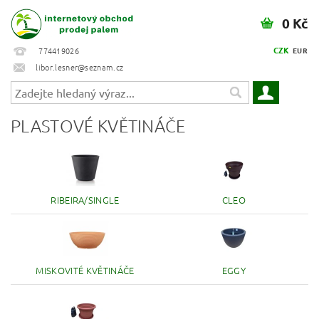
0 Kč
CZK
774419026
EUR
libor.lesner@seznam.cz
PLASTOVÉ KVĚTINÁČE
RIBEIRA/SINGLE
CLEO
MISKOVITÉ KVĚTINÁČE
EGGY