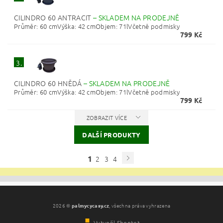
CILINDRO 60 ANTRACIT
–
SKLADEM NA PRODEJNĚ
Průměr: 60 cmVýška: 42 cmObjem: 71lVčetně podmisky
799 Kč
3.
CILINDRO 60 HNĚDÁ
–
SKLADEM NA PRODEJNĚ
Průměr: 60 cmVýška: 42 cmObjem: 71lVčetně podmisky
799 Kč
ZOBRAZIT VÍCE
DALŠÍ PRODUKTY
1
2
3
4
2026 ©
palmycycasy.cz
, všechna práva vyhrazena
Vytvořil Shoptet