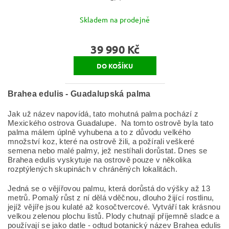
Skladem na prodejně
39 990 Kč
Brahea edulis - Guadalupská palma
Jak už název napovídá, tato mohutná palma pochází z
Mexického ostrova Guadalupe. Na tomto ostrově byla tato
palma málem úplně vyhubena a to z důvodu velkého
množství koz, které na ostrově žili, a požírali veškeré
semena nebo malé palmy, jež nestíhali dorůstat. Dnes se
Brahea edulis vyskytuje na ostrově pouze v několika
rozptýlených skupinách v chráněných lokalitách.
Jedná se o vějířovou palmu, která dorůstá do výšky až 13
metrů. Pomalý růst z ní dělá vděčnou, dlouho žijící rostlinu,
jejíž vějíře jsou kulaté až kosočtvercové. Vytváří tak krásnou
velkou zelenou plochu listů. Plody chutnají příjemně sladce a
používají se jako datle - odtud botanický název Brahea edulis