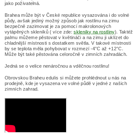
jako poživatelná.
Brahea může být v České republice vysazována i do volné
půdy, avšak jediný možný způsob jak rostlinu na zimu
bezpečně zazimovat je za pomocí makrolonových
vytápěných skleníků ( více zde:
skleníky na rostliny
). Taktéž
palmu můžeme pěstovat v květináči a na zimu ji uklízet do
chladnější místnosti s dostatkem světla. V takové místnosti
by se teplota měla pohybovat v rozmezí -4°C až +12°C.
Může být také pěstována celoročně v zimních zahradách.
Jedná se o velice nenáročnou a vděčnou rostlinu!
Obrovskou Braheu edulis si můžete prohlédnout u nás na
prodejně, kde je vysazena ve volné půdě v jedné z našich
zimních zahrad.