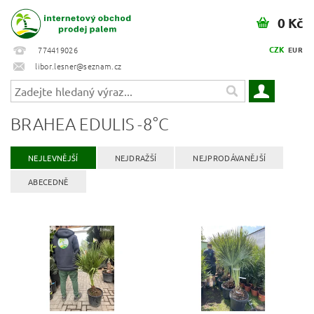
0 Kč
CZK
774419026
EUR
libor.lesner@seznam.cz
BRAHEA EDULIS -8°C
NEJLEVNĚJŠÍ
NEJDRAŽŠÍ
NEJPRODÁVANĚJŠÍ
ABECEDNĚ