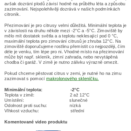
avšak dozrání plodů závisí hodně na průběhu léta a způsobu
zazimování. Nejspolehlivěji dozrává v našich podmínkách
citroník.
Přezimování je pro citrusy velmi důležitá. Minimální teplota je
v závislosti na druhu někde mezi -2°C a -5°C. Zimoviště by
mělo mít dostatek světla a a teplotu neklesající pod 0 °C,
maximální teplota pro zimování citrusů je zhruba 12°C. Na
zimoviště doporučujeme rostlinu přemístit co nejpozději, čím
déle je venku, tím lépe pro ni. Vhodné místo na přezimování
může být např. skleník, zimní zahrada, nebo nevytápěná
chodba či garáž. V zimě je nutno zálivku výrazně omezit.
Pokud chceme pěstovat citrus v zemi, je nutné ho na zimu
zazimovat s pomocí
makrolonového skleníčku.
Minimální teplota: -2°C
Teplota v zimě: 2 až 12°C
Umístění: slunečné
Odolnost proti suchu: nízká
Vlhkost vzduchu: střední
Komentované video produktu