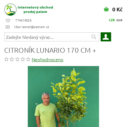
0 Kč
CZK
774419026
EUR
libor.lesner@seznam.cz
CITRONÍK LUNARIO 170 CM +
Neohodnoceno