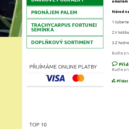
emailem 
Návod na
PRONÁJEM PALEM
1.Vyberte
TRACHYCARPUS FORTUNEI
SEMÍNKA
2.V košík
DOPLŇKOVÝ SORTIMENT
3.Z hodn
Buďte prv
Přid
PŘIJÍMÁME ONLINE PLATBY
Buďte prv
Přidat
TOP 10