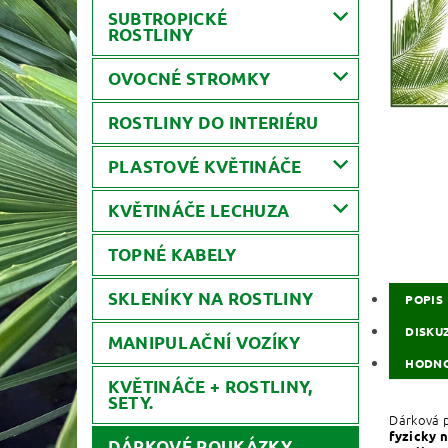
SUBTROPICKÉ
ROSTLINY
OVOCNÉ STROMKY
ROSTLINY DO INTERIÉRU
PLASTOVÉ KVĚTINÁČE
KVĚTINÁČE LECHUZA
TOPNÉ KABELY
SKLENÍKY NA ROSTLINY
POPIS
DISKU
MANIPULAČNÍ VOZÍKY
HODNO
KVĚTINÁČE + ROSTLINY,
SETY.
Dárková p
fyzicky 
DÁRKOVÉ POUKÁZKY