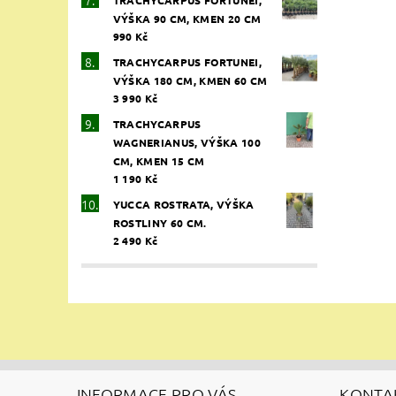
TRACHYCARPUS FORTUNEI,
VÝŠKA 90 CM, KMEN 20 CM
990 Kč
TRACHYCARPUS FORTUNEI,
VÝŠKA 180 CM, KMEN 60 CM
3 990 Kč
TRACHYCARPUS
WAGNERIANUS, VÝŠKA 100
CM, KMEN 15 CM
1 190 Kč
YUCCA ROSTRATA, VÝŠKA
ROSTLINY 60 CM.
2 490 Kč
INFORMACE PRO VÁS.
KONTA