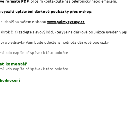
, prosím kontaktujte nás telefonicky nebo emailem.
ve formátu PDF
 využití uplatnění dárkové poukázky přes e-shop:
 si zboží na našem e-shopu
www.palmycycasy.cz
u (krok č. 1) zadejte slevový kód, který je na dárkové poukázce uveden v je
oty objednávky Vám bude odečtena hodnota dárkové poukázky
ní, kdo napíše příspěvek k této položce.
at komentář
ní, kdo napíše příspěvek k této položce.
 hodnocení