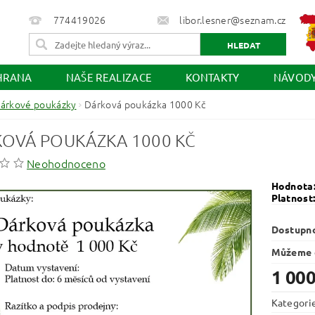
774419026
libor.lesner@seznam.cz
HRANA
NAŠE REALIZACE
KONTAKTY
NÁVOD
árkové poukázky
Dárková poukázka 1000 Kč
OVÁ POUKÁZKA 1000 KČ
Neohodnoceno
Hodnota
Platnost
Dostupn
Můžeme d
1 000
Kategori