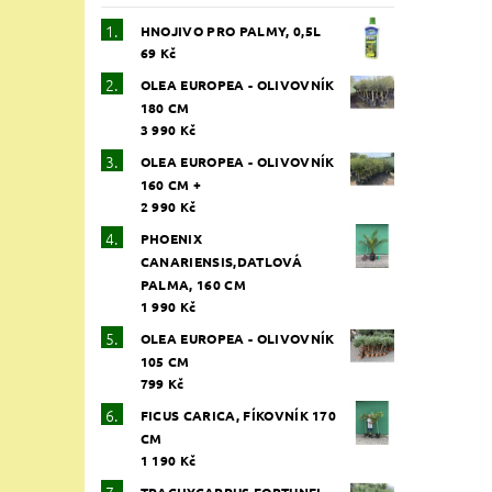
HNOJIVO PRO PALMY, 0,5L
69 Kč
OLEA EUROPEA - OLIVOVNÍK
Vlože
180 CM
3 990 Kč
OLEA EUROPEA - OLIVOVNÍK
160 CM +
2 990 Kč
PHOENIX
CANARIENSIS,DATLOVÁ
PALMA, 160 CM
1 990 Kč
OLEA EUROPEA - OLIVOVNÍK
105 CM
799 Kč
FICUS CARICA, FÍKOVNÍK 170
CM
1 190 Kč