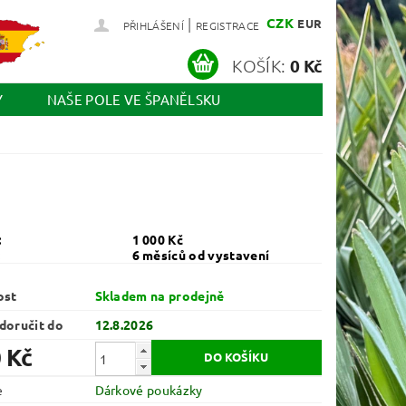
|
CZK
EUR
PŘIHLÁŠENÍ
REGISTRACE
KOŠÍK:
0 Kč
Y
NAŠE POLE VE ŠPANĚLSKU
:
1 000 Kč
:
6 měsíců od vystavení
ost
Skladem na prodejně
oručit do
12.8.2026
 Kč
e
Dárkové poukázky