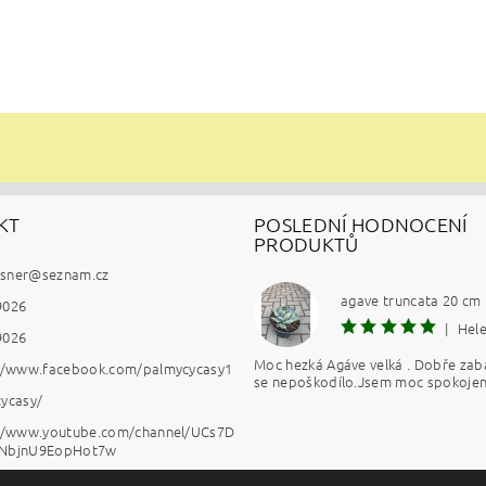
KT
POSLEDNÍ HODNOCENÍ
PRODUKTŮ
esner
@
seznam.cz
agave truncata 20 cm
9026
|
Hel
9026
Moc hezká Agáve velká . Dobře zab
://www.facebook.com/palmycycasy1
se nepoškodílo.Jsem moc spokojen
ycasy/
://www.youtube.com/channel/UCs7D
NbjnU9EopHot7w