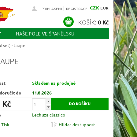
|
CZK
EUR
PŘIHLÁŠENÍ
REGISTRACE
KOŠÍK:
0 Kč
Y
NAŠE POLE VE ŠPANĚLSKU
 set) - taupe
TAUPE
ost
Skladem na prodejně
oručit do
11.8.2026
 Kč
e
Lechuza classico
Tisk
Hlídat dostupnost