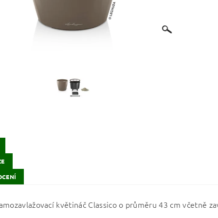
ZE
CENÍ
amozavlažovací květináč Classico o průměru 43 cm včetně za