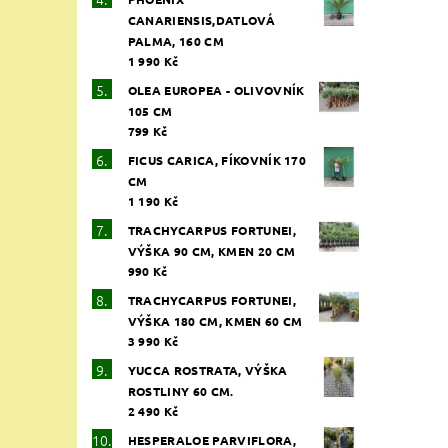
CANARIENSIS,DATLOVÁ
PALMA, 160 CM
1 990 Kč
OLEA EUROPEA - OLIVOVNÍK
105 CM
799 Kč
FICUS CARICA, FÍKOVNÍK 170
CM
1 190 Kč
TRACHYCARPUS FORTUNEI,
VÝŠKA 90 CM, KMEN 20 CM
990 Kč
TRACHYCARPUS FORTUNEI,
VÝŠKA 180 CM, KMEN 60 CM
3 990 Kč
YUCCA ROSTRATA, VÝŠKA
ROSTLINY 60 CM.
2 490 Kč
HESPERALOE PARVIFLORA,