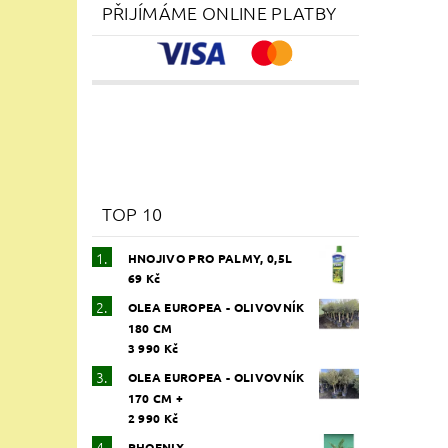
Vlože
PŘIJÍMÁME ONLINE PLATBY
TOP 10
HNOJIVO PRO PALMY, 0,5L
69 Kč
OLEA EUROPEA - OLIVOVNÍK
180 CM
3 990 Kč
OLEA EUROPEA - OLIVOVNÍK
170 CM +
2 990 Kč
PHOENIX