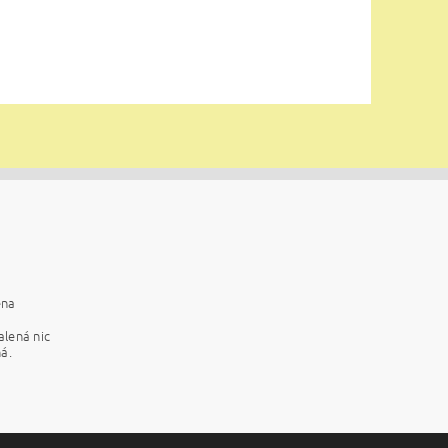
ena
alená nic
á.