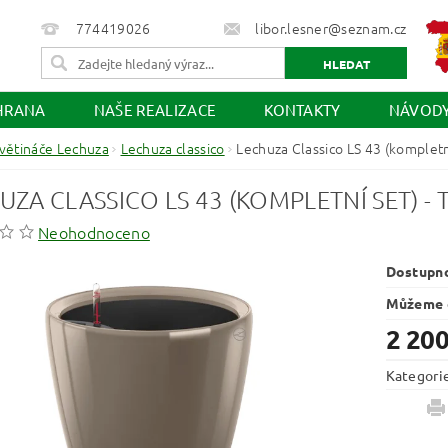
774419026
libor.lesner@seznam.cz
HRANA
NAŠE REALIZACE
KONTAKTY
NÁVOD
větináče Lechuza
Lechuza classico
Lechuza Classico LS 43 (kompletní
UZA CLASSICO LS 43 (KOMPLETNÍ SET) - 
Neohodnoceno
Dostupn
Můžeme d
2 200
Kategori