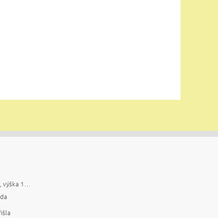
Trachycarpus fortunei, výška 150 cm, kmen 35 cm
da
išla