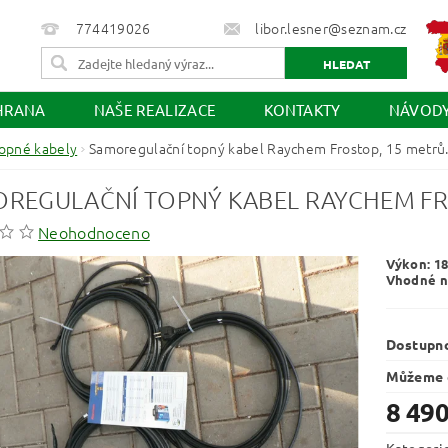
774419026
libor.lesner@seznam.cz
HRANA
NAŠE REALIZACE
KONTAKTY
NÁVOD
opné kabely
Samoregulační topný kabel Raychem Frostop, 15 metrů
REGULAČNÍ TOPNÝ KABEL RAYCHEM FR
Neohodnoceno
Výkon: 18
Vhodné n
Dostupn
Můžeme d
8 490