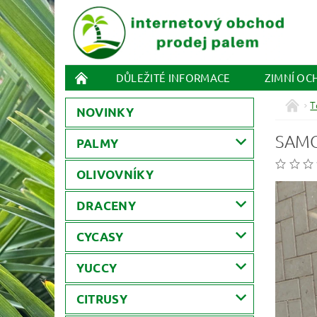
DŮLEŽITÉ INFORMACE
ZIMNÍ OC
T
NOVINKY
SAMO
PALMY
OLIVOVNÍKY
DRACENY
CYCASY
YUCCY
CITRUSY