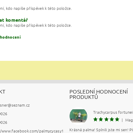
ní, kdo napíše příspěvek k této položce.
at komentář
ní, kdo napíše příspěvek k této položce.
 hodnocení
KT
POSLEDNÍ HODNOCENÍ
PRODUKTŮ
esner
@
seznam.cz
ním hodnocení souhlasíte s
podmínkami ochrany osobních údajů
9026
|
Mag
9026
Krásná palma! Splnili jste mi sen! Př
://www.facebook.com/palmycycasy1