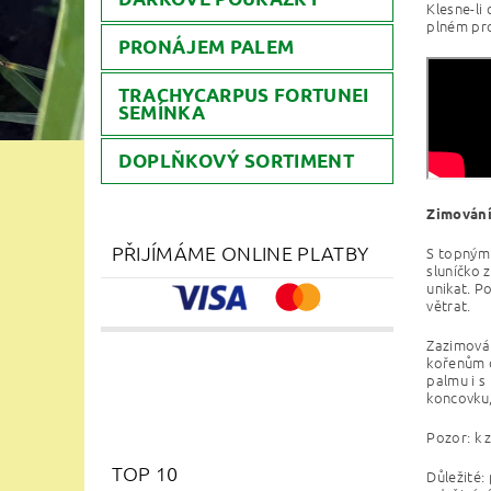
Klesne-li
plném pro
PRONÁJEM PALEM
TRACHYCARPUS FORTUNEI
SEMÍNKA
DOPLŇKOVÝ SORTIMENT
Zimování
PŘIJÍMÁME ONLINE PLATBY
S topnými
sluníčko 
unikat. P
větrat.
Zazimován
kořenům o
palmu i s
koncovku,
Pozor: k 
TOP 10
Důležité: