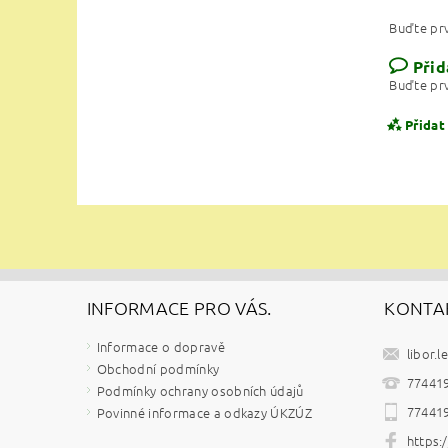
Buďte prv
Přid
Buďte prv
Přidat
INFORMACE PRO VÁS.
KONTA
Informace o dopravě
libor.l
Obchodní podmínky
Vlože
77441
Podmínky ochrany osobních údajů
77441
Povinné informace a odkazy ÚKZÚZ
https