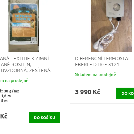
ANÁ TEXTILIE K ZIMNÍ
DIFERENČNÍ TERMOSTAT
ANĚ ROSLTIN,
EBERLE DTR-E 3121
UVZDORNÁ, ZESÍLENÁ.
Skladem na prodejně
em na prodejně
3 990 Kč
ž: 30 g/m2
 1,6 m
 5 m
 Kč