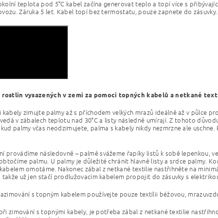
 okolní teplota pod 5°C kabel začína generovat teplo a topí více s přibývaj
vozu. Záruka 5 let. Kabel topí bez termostatu, pouze zapnete do zásuvky.
 rostlin vysazených v zemi za pomoci topných kabelů a netkané text
 kabely zimujte palmy až s příchodem velkých mrazů ideálně až v půlce pr
zvedá v zábalech teplotu nad 30°C a listy následně umírají. Z tohoto důvo
okud palmy včas neodzimujete, palma s kabely nikdy nezmrzne ale uschne. 
í provádíme následovně – palmě svážeme řapíky listů k sobě lepenkou, ve
btočíme palmu. U palmy je důležité chránit hlavně listy a srdce palmy. Koř
 kabelem omotáme. Nakonec zábal z netkané textilie nastřihněte na minim
 takže už jen stačí prodlužovacím kabelem propojit do zásuvky s elektriko
zazimování s topným kabelem používejte pouze textílii béžovou, mrazuvzdo
 při zimování s topnými kabely, je potřeba zábal z netkané textilie nastři