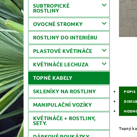
SUBTROPICKÉ
ROSTLINY
OVOCNÉ STROMKY
ROSTLINY DO INTERIÉRU
PLASTOVÉ KVĚTINÁČE
KVĚTINÁČE LECHUZA
TOPNÉ KABELY
SKLENÍKY NA ROSTLINY
POPIS
DISKU
MANIPULAČNÍ VOZÍKY
HODNO
KVĚTINÁČE + ROSTLINY,
SETY.
Topný ka
DÁRKOVÉ POUKÁZKY