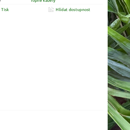
e
Topné kabely
Tisk
Hlídat dostupnost