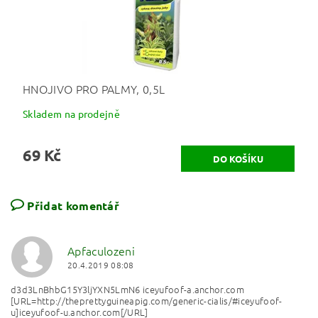
HNOJIVO PRO PALMY, 0,5L
Skladem na prodejně
69 Kč
Přidat komentář
Apfaculozeni
20.4.2019 08:08
d3d3LnBhbG15Y3ljYXN5LmN6 iceyufoof-a.anchor.com
[URL=http://theprettyguineapig.com/generic-cialis/#iceyufoof-
u]iceyufoof-u.anchor.com[/URL]