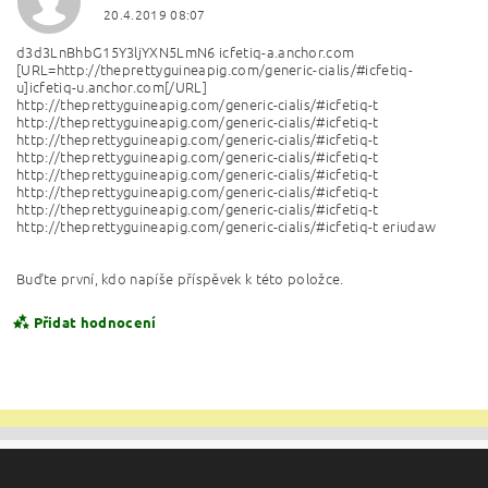
20.4.2019 08:07
d3d3LnBhbG15Y3ljYXN5LmN6 icfetiq-a.anchor.com
[URL=http://theprettyguineapig.com/generic-cialis/#icfetiq-
u]icfetiq-u.anchor.com[/URL]
http://theprettyguineapig.com/generic-cialis/#icfetiq-t
http://theprettyguineapig.com/generic-cialis/#icfetiq-t
http://theprettyguineapig.com/generic-cialis/#icfetiq-t
http://theprettyguineapig.com/generic-cialis/#icfetiq-t
http://theprettyguineapig.com/generic-cialis/#icfetiq-t
http://theprettyguineapig.com/generic-cialis/#icfetiq-t
http://theprettyguineapig.com/generic-cialis/#icfetiq-t
http://theprettyguineapig.com/generic-cialis/#icfetiq-t eriudaw
Buďte první, kdo napíše příspěvek k této položce.
Přidat hodnocení