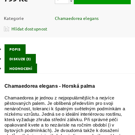
Kategorie
Chamaedorea elegans
Hlídat dostupnost
POPIS
DISKUZE (3)
HODNOCENÍ
Chamaedorea elegans - Horská palma
Chamaedorea je jednou z nejpopulárnějších a nejvíce
pěstovaných palem. Je oblíbená především pro svoji
nenáročnost, toleranci k špatným světelným podmínkám a
nízkému vzrůstu. Jedná se o ideální interiérovou rostlinu,
která vyžaduje zhruba střední zálivku. Při správné péči
opakovaně kvete a to nezávisle na ročním období (i v
bytových podmínkách). Je dvoudomá takže k dosažení