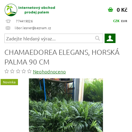
0 Kč
CZK
774419026
EUR
libor.lesner@seznam.cz
CHAMAEDOREA ELEGANS, HORSKÁ
PALMA 90 CM
Neohodnoceno
Novinka