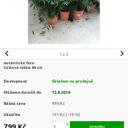
1
z 5
Autentické foto
Celková výška: 90 cm
Dostupnost
Skladem na prodejně
Můžeme doručit do
12.8.2026
Běžná cena
990 Kč
Ušetříte
191 Kč
(–19 %)
799 Kč