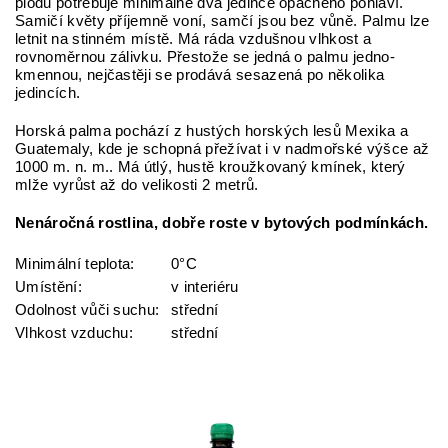
plodů potřebuje minimálně dva jedince opačného pohlaví.
Samičí květy příjemně voní, samčí jsou bez vůně. Palmu lze
letnit na stinném místě. Má ráda vzdušnou vlhkost a
rovnoměrnou zálivku. Přestože se jedná o palmu jedno-
kmennou, nejčastěji se prodává sesazená po několika
jedincích.
Horská palma pochází z hustých horských lesů Mexika a
Guatemaly, kde je schopná přežívat i v nadmořské výšce až
1000 m. n. m.. Má útlý, hustě kroužkovaný kmínek, který
mlže vyrůst až do velikosti 2 metrů.
Nenáročná rostlina, dobře roste v bytových podmínkách.
Minimální teplota:
0°C
Umístění:
v interiéru
Odolnost vůči suchu:
střední
Vlhkost vzduchu:
střední