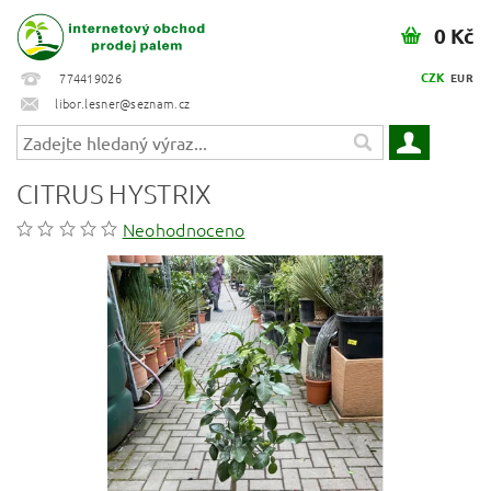
0 Kč
CZK
774419026
EUR
libor.lesner@seznam.cz
CITRUS HYSTRIX
Neohodnoceno