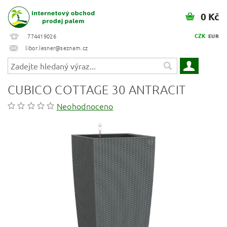
0 Kč
CZK
774419026
EUR
libor.lesner@seznam.cz
CUBICO COTTAGE 30 ANTRACIT
Neohodnoceno