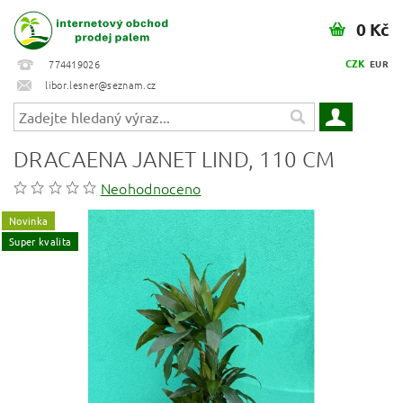
0 Kč
CZK
774419026
EUR
libor.lesner@seznam.cz
DRACAENA JANET LIND, 110 CM
Neohodnoceno
Novinka
Super kvalita