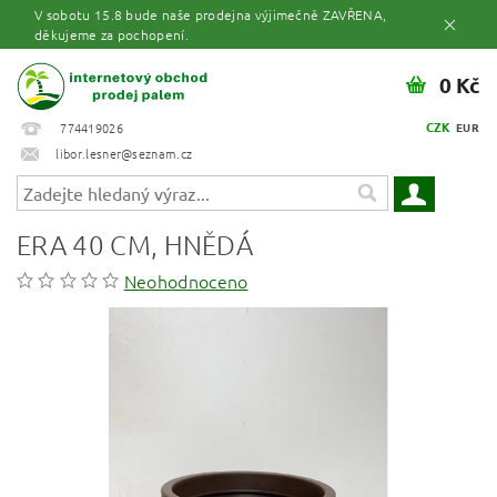
V sobotu 15.8 bude naše prodejna výjimečně ZAVŘENA,
děkujeme za pochopení.
0 Kč
CZK
774419026
EUR
libor.lesner@seznam.cz
ERA 40 CM, HNĚDÁ
Neohodnoceno