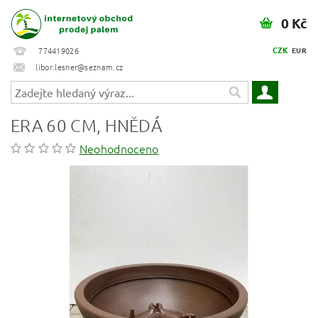
0 Kč
CZK
774419026
EUR
libor.lesner@seznam.cz
ERA 60 CM, HNĚDÁ
Neohodnoceno