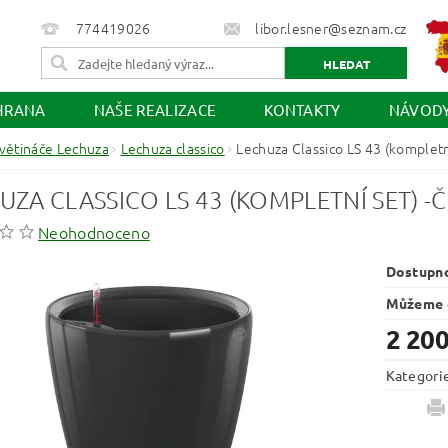
774419026
libor.lesner@seznam.cz
HRANA
NAŠE REALIZACE
KONTAKTY
NÁVOD
větináče Lechuza
Lechuza classico
Lechuza Classico LS 43 (kompletn
UZA CLASSICO LS 43 (KOMPLETNÍ SET) -
Neohodnoceno
Dostupn
Můžeme d
2 200
Kategori