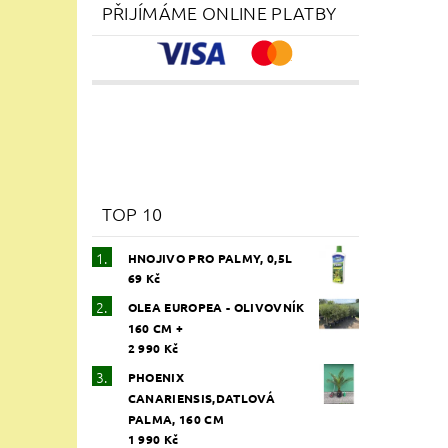
Vlože
PŘIJÍMÁME ONLINE PLATBY
TOP 10
HNOJIVO PRO PALMY, 0,5L
69 Kč
OLEA EUROPEA - OLIVOVNÍK
160 CM +
2 990 Kč
PHOENIX
CANARIENSIS,DATLOVÁ
PALMA, 160 CM
1 990 Kč