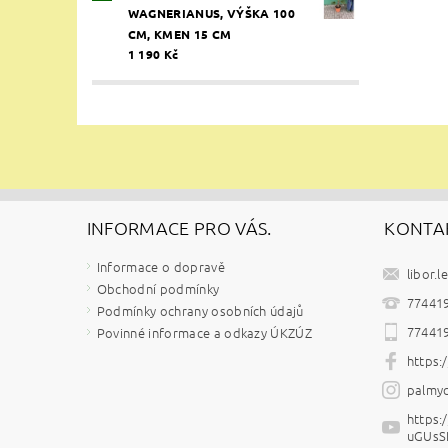
WAGNERIANUS, VÝŠKA 100
CM, KMEN 15 CM
1 190 Kč
INFORMACE PRO VÁS.
KONTA
Informace o dopravě
libor.l
Obchodní podmínky
77441
Podmínky ochrany osobních údajů
77441
Povinné informace a odkazy ÚKZÚZ
https
palmyc
https
uGUsS