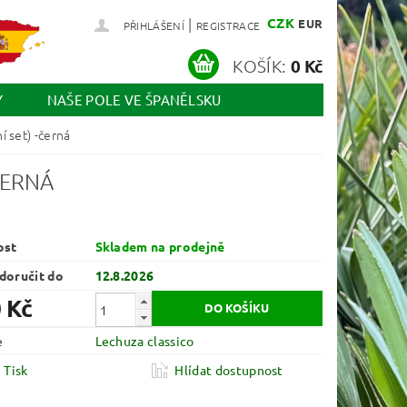
|
CZK
EUR
PŘIHLÁŠENÍ
REGISTRACE
KOŠÍK:
0 Kč
Y
NAŠE POLE VE ŠPANĚLSKU
í set) -černá
ČERNÁ
ost
Skladem na prodejně
oručit do
12.8.2026
 Kč
e
Lechuza classico
Tisk
Hlídat dostupnost