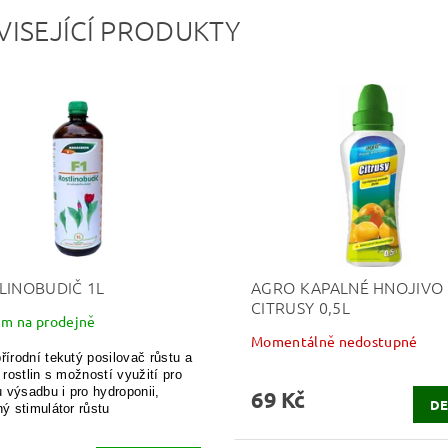
VISEJÍCÍ PRODUKTY
LINOBUDIČ 1L
AGRO KAPALNÉ HNOJIVO
CITRUSY 0,5L
em na prodejně
Momentálně nedostupné
přírodní tekutý posilovač růstu a
y rostlin s možností využití pro
 výsadbu i pro hydroponii,
69 Kč
DE
ný stimulátor růstu