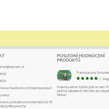
KT
POSLEDNÍ HODNOCENÍ
PRODUKTŮ
esner
@
seznam.cz
9026
|
Mag
9026
Krásná palma! Splnili jste mi sen! Př
://www.facebook.com/palmycycasy1
pečlivě zabalená třetí den po obje
Děkuji!
ycasy/
://www.youtube.com/channel/UCs7D
NbjnU9EopHot7w