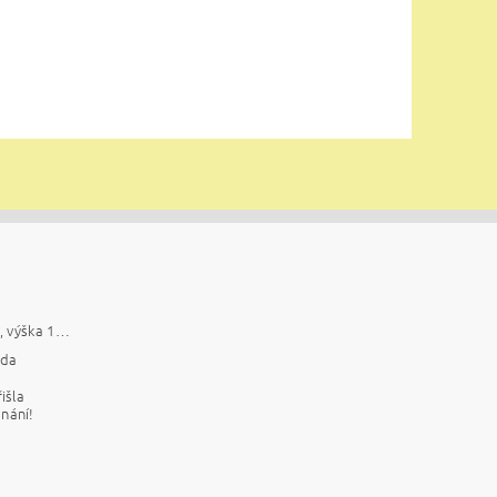
Trachycarpus fortunei, výška 150 cm, kmen 35 cm
da
išla
dnání!