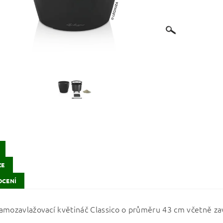
ZE
CENÍ
amozavlažovací květináč Classico o průměru 43 cm včetně za