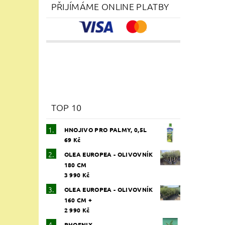
PŘIJÍMÁME ONLINE PLATBY
TOP 10
HNOJIVO PRO PALMY, 0,5L
69 Kč
OLEA EUROPEA - OLIVOVNÍK
180 CM
3 990 Kč
OLEA EUROPEA - OLIVOVNÍK
160 CM +
2 990 Kč
PHOENIX