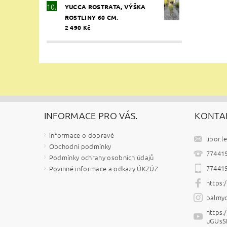
YUCCA ROSTRATA, VÝŠKA
ROSTLINY 60 CM.
2 490 Kč
INFORMACE PRO VÁS.
KONTA
Informace o dopravě
libor.l
Obchodní podmínky
77441
Podmínky ochrany osobních údajů
77441
Povinné informace a odkazy ÚKZÚZ
https
palmyc
https
uGUsS