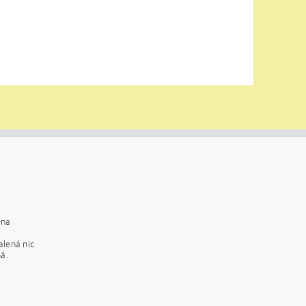
ena
alená nic
á.