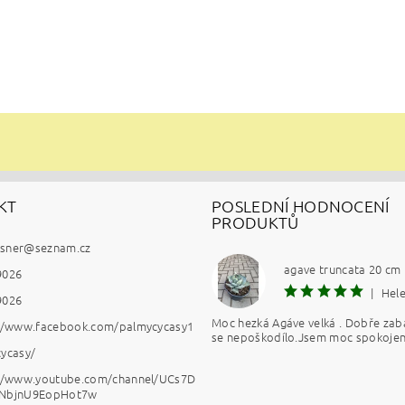
KT
POSLEDNÍ HODNOCENÍ
PRODUKTŮ
esner
@
seznam.cz
agave truncata 20 cm
9026
|
Hel
9026
Moc hezká Agáve velká . Dobře zab
://www.facebook.com/palmycycasy1
se nepoškodílo.Jsem moc spokojen
ycasy/
://www.youtube.com/channel/UCs7D
NbjnU9EopHot7w