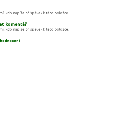
ní, kdo napíše příspěvek k této položce.
at komentář
ní, kdo napíše příspěvek k této položce.
 hodnocení
ním hodnocení souhlasíte s
podmínkami ochrany osobních údajů