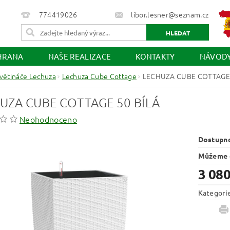
774419026
libor.lesner@seznam.cz
HRANA
NAŠE REALIZACE
KONTAKTY
NÁVOD
větináče Lechuza
Lechuza Cube Cottage
LECHUZA CUBE COTTAGE 
UZA CUBE COTTAGE 50 BÍLÁ
Neohodnoceno
Dostupn
Můžeme d
3 080
Kategori