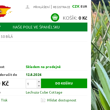
|
CZK
EUR
PŘIHLÁŠENÍ
REGISTRACE
KOŠÍK:
0 Kč
Y
NAŠE POLE VE ŠPANĚLSKU
50 BÍLÁ
ost
Skladem na prodejně
oručit do
12.8.2026
 Kč
e
Lechuza Cube Cottage
Tisk
Hlídat dostupnost