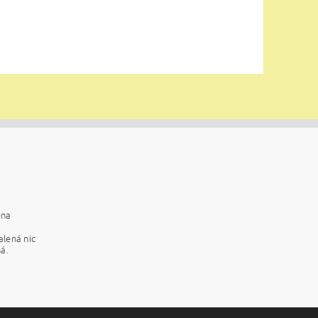
ena
alená nic
á.