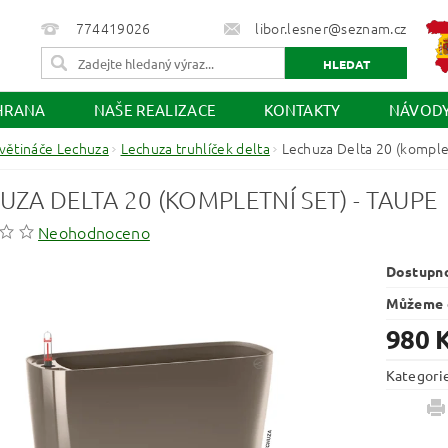
774419026
libor.lesner@seznam.cz
HRANA
NAŠE REALIZACE
KONTAKTY
NÁVOD
větináče Lechuza
Lechuza truhlíček delta
Lechuza Delta 20 (komplet
UZA DELTA 20 (KOMPLETNÍ SET) - TAUPE
Neohodnoceno
Dostupn
Můžeme d
980 
Kategori