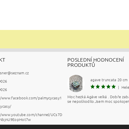
KT
POSLEDNÍ HODNOCENÍ
PRODUKTŮ
esner
@
seznam.cz
agave truncata 20 cm
9026
|
Hel
9026
Moc hezká Agáve velká . Dobře zab
://www.facebook.com/palmycycasy1
se nepoškodílo.Jsem moc spokojen
ycasy/
://www.youtube.com/channel/UCs7D
NbjnU9EopHot7w