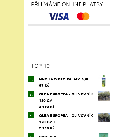
Vlože
PŘIJÍMÁME ONLINE PLATBY
TOP 10
HNOJIVO PRO PALMY, 0,5L
69 Kč
OLEA EUROPEA - OLIVOVNÍK
180 CM
3 990 Kč
OLEA EUROPEA - OLIVOVNÍK
170 CM +
2 990 Kč
PHOENIX