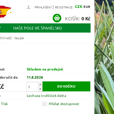
|
CZK
EUR
PŘIHLÁŠENÍ
REGISTRACE
KOŠÍK:
0 Kč
Y
NAŠE POLE VE ŠPANĚLSKU
ní set) - taupe
ost
Skladem na prodejně
oručit do
11.8.2026
Kč
e
Lechuza truhlíček delta
Tisk
Hlídat dostupnost