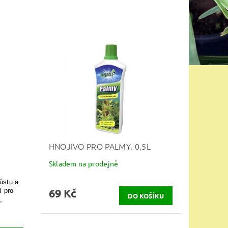
HNOJIVO PRO PALMY, 0,5L
Skladem na prodejně
růstu a
69 Kč
í pro
,