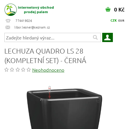
0 Kč
CZK
774419026
EUR
libor.lesner@seznam.cz
LECHUZA QUADRO LS 28
(KOMPLETNÍ SET) - ČERNÁ
Neohodnoceno