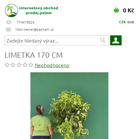
0 Kč
CZK
774419026
EUR
libor.lesner@seznam.cz
LIMETKA 170 CM
Neohodnoceno