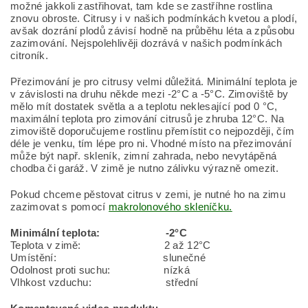
možné jakkoli zastřihovat, tam kde se zastříhne rostlina
znovu obroste. Citrusy i v našich podmínkách kvetou a plodí,
avšak dozrání plodů závisí hodně na průběhu léta a způsobu
zazimování. Nejspolehlivěji dozrává v našich podmínkách
citroník.
Přezimování je pro citrusy velmi důležitá. Minimální teplota je
v závislosti na druhu někde mezi -2°C a -5°C. Zimoviště by
mělo mít dostatek světla a a teplotu neklesající pod 0 °C,
maximální teplota pro zimování citrusů je zhruba 12°C. Na
zimoviště doporučujeme rostlinu přemístit co nejpozději, čím
déle je venku, tím lépe pro ni. Vhodné místo na přezimování
může být např. skleník, zimní zahrada, nebo nevytápěná
chodba či garáž. V zimě je nutno zálivku výrazně omezit.
Pokud chceme pěstovat citrus v zemi, je nutné ho na zimu
zazimovat s pomocí
makrolonového skleníčku.
Minimální teplota: -2°C
Teplota v zimě: 2 až 12°C
Umístění: slunečné
Odolnost proti suchu: nízká
Vlhkost vzduchu: střední