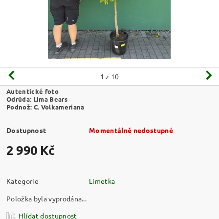
1
z 10
Autentické foto
Odrůda: Lima Bears
Podnož: C. Volkameriana
Dostupnost
Momentálně nedostupné
2 990 Kč
Kategorie
Limetka
Položka byla vyprodána...
Hlídat dostupnost