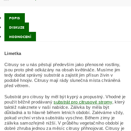
POPIS
DISKUZE
HODNOCENÍ
Limetka
Citrusy se u nás pěstují především jako přenosné rostliny,
jsou proto plně odkázány na obsah květináče. Musíme jim
tedy dodat správný substrát a zajistit jim přísun živin v
podobě hnojiv. Citrusy mají rády slunečná místa chráněná
před větrem.
Substrát pro citrusy by měl být kyprý a propustný. Vhodné je
použít běžně prodávaný
substrát pro citrusové stromy
, který
taktéž naleznete v naší nabídce. Zálivka by měla být
důkladná a to hlavně během letních období. Zaléváme vždy,
pokud vrchní vrstva substrátu vyschne. Během zimy je
zálivka samozřejmě nižší. V průběhu vegetačního období je
dobré zhruba jednou za měsíc citrusy přihnojovat. Citrusy je