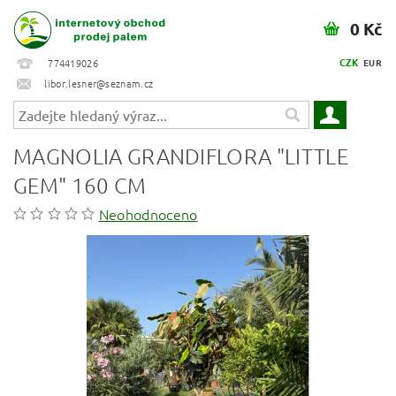
0 Kč
CZK
774419026
EUR
libor.lesner@seznam.cz
MAGNOLIA GRANDIFLORA "LITTLE
GEM" 160 CM
Neohodnoceno