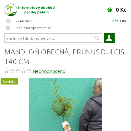
0 Kč
CZK
774419026
EUR
libor.lesner@seznam.cz
MANDLOŇ OBECNÁ, PRUNUS DULCIS.
140 CM
Neohodnoceno
Novinka