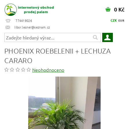
0 Kč
CZK
774419026
EUR
libor.lesner@seznam.cz
PHOENIX ROEBELENII + LECHUZA
CARARO
Neohodnoceno