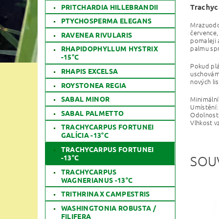
Trachyc
PRITCHARDIA HILLEBRANDII
PTYCHOSPERMA ELEGANS
Mrazuodol
července,
RAVENEA RIVULARIS
pomaleji 
palmu sp
RHAPIDOPHYLLUM HYSTRIX
-15°C
Pokud plá
RHAPIS EXCELSA
uschováme
nových li
ROYSTONEA REGIA
SABAL MINOR
Minimál
Umíst
SABAL PALMETTO
Odolnost
Vlhkost
TRACHYCARPUS FORTUNEI
GALÍCIA -13°C
TRACHYCARPUS FORTUNEI
-13°C
SOU
TRACHYCARPUS
WAGNERIANUS -13°C
TRITHRINAX CAMPESTRIS
WASHINGTONIA ROBUSTA /
FILIFERA