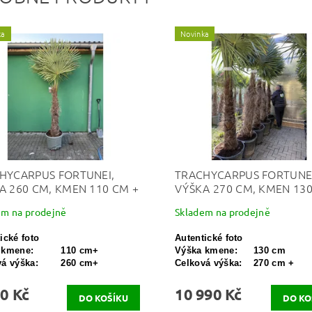
ka
Novinka
HYCARPUS FORTUNEI,
TRACHYCARPUS FORTUNEI
A 260 CM, KMEN 110 CM +
VÝŠKA 270 CM, KMEN 13
em na prodejně
Skladem na prodejně
ické foto
Autentické foto
 kmene:
110 cm+
Výška kmene:
130 cm
á výška:
260 cm+
Celková výška:
270 cm +
0 Kč
10 990 Kč