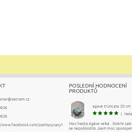
KT
POSLEDNÍ HODNOCENÍ
PRODUKTŮ
esner
@
seznam.cz
agave truncata 20 cm
9026
|
Hel
9026
Moc hezká Agáve velká . Dobře zab
://www.facebook.com/palmycycasy1
se nepoškodílo.Jsem moc spokojen