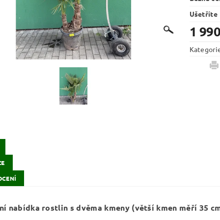
Ušetříte
1 990
Kategori
ZE
CENÍ
ní nabídka rostlin s dvěma kmeny (větší kmen měří 35 c