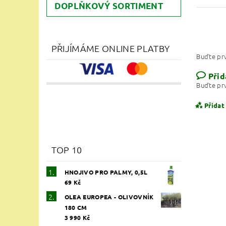
DOPLŇKOVÝ SORTIMENT
PŘIJÍMÁME ONLINE PLATBY
Buďte prv
Přid
Buďte prv
Přidat
TOP 10
HNOJIVO PRO PALMY, 0,5L
69 Kč
OLEA EUROPEA - OLIVOVNÍK
180 CM
3 990 Kč