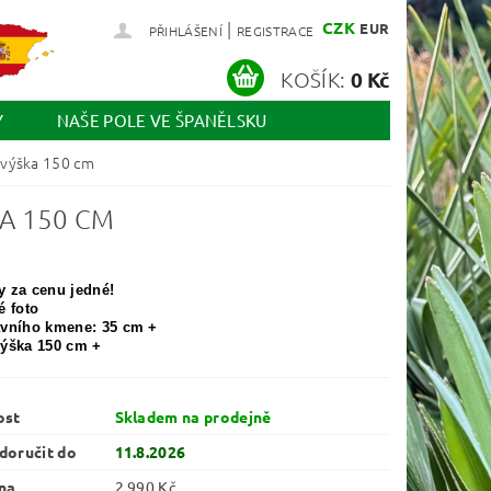
|
CZK
EUR
PŘIHLÁŠENÍ
REGISTRACE
KOŠÍK:
0 Kč
Y
NAŠE POLE VE ŠPANĚLSKU
 výška 150 cm
A 150 CM
y za cenu jedné!
é foto
avního kmene: 35 cm +
výška 150 cm +
ost
Skladem na prodejně
oručit do
11.8.2026
na
2 990 Kč