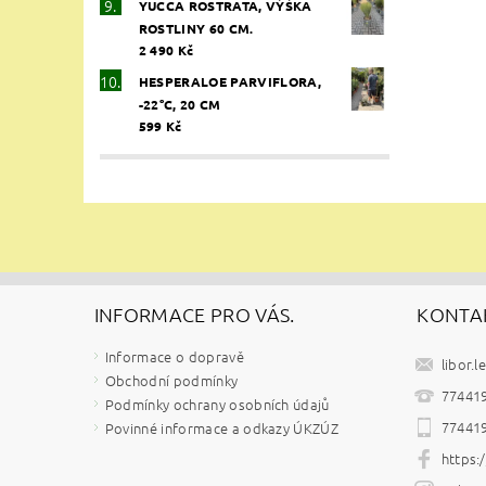
YUCCA ROSTRATA, VÝŠKA
ROSTLINY 60 CM.
2 490 Kč
HESPERALOE PARVIFLORA,
-22°C, 20 CM
599 Kč
INFORMACE PRO VÁS.
KONTA
Informace o dopravě
libor.l
Obchodní podmínky
77441
Podmínky ochrany osobních údajů
77441
Povinné informace a odkazy ÚKZÚZ
https