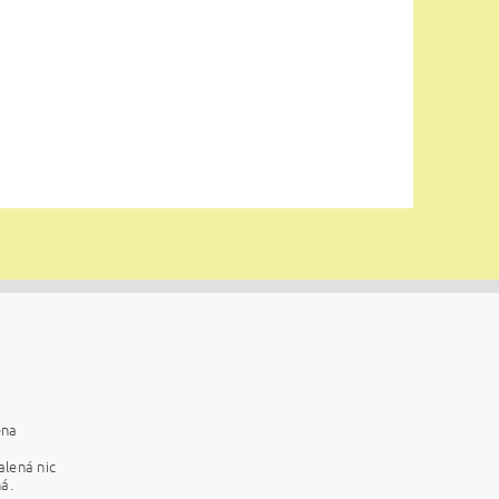
ena
alená nic
á.