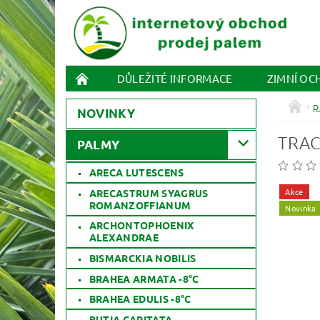
DŮLEŽITÉ INFORMACE
ZIMNÍ OC
p
NOVINKY
TRAC
PALMY
ARECA LUTESCENS
Akce
ARECASTRUM SYAGRUS
ROMANZOFFIANUM
Novinka
ARCHONTOPHOENIX
ALEXANDRAE
BISMARCKIA NOBILIS
BRAHEA ARMATA -8°C
BRAHEA EDULIS -8°C
BUTIA CAPITATA