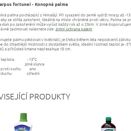
arpus fortunei - Konopná palma
ná palma pocházející z Himalájí. Při vysazení do země vydrží mrazy až -1
 aby se stihla zakořenit. Ideálně na místo chráněné proti větru. Palma se 
avšak po zakořenění může vyrůst každý rok až o 20cm. V zimě doporučujeme
rávně zazimovat naleznete zde:
zimní ochrana palem
nujete palmu pěstovat v květináči, je třeba během léta nepodcenit zálivk
 do chladnější místnosti s dostatkem světla, ideální rozmezí teplot je -5°
stů a přírůstek kmene nepřesahuje 10 cm.
ní teplota: -13°C
ění: plné slunce
 proti suchu: ano
 vzduchu: střední
VISEJÍCÍ PRODUKTY