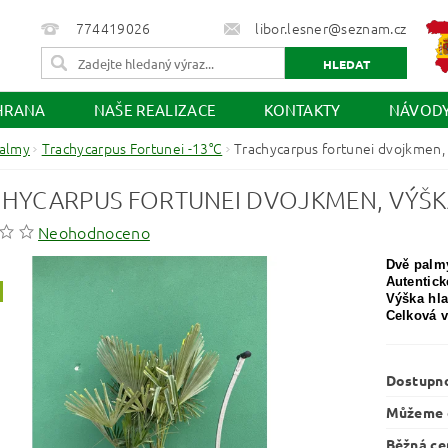
774419026
libor.lesner@seznam.cz
HRANA
NAŠE REALIZACE
KONTAKTY
NÁVOD
almy
Trachycarpus Fortunei -13°C
Trachycarpus fortunei dvojkmen,
HYCARPUS FORTUNEI DVOJKMEN, VÝŠK
Neohodnoceno
Dvě palm
Autentick
Výška hl
Celková 
Dostupn
Můžeme d
Běžná ce