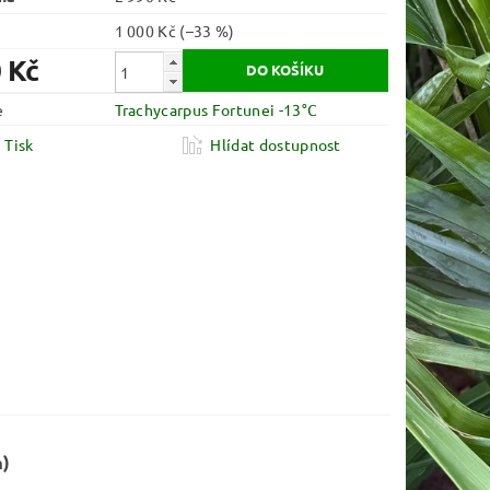
1 000 Kč
(–33 %)
 Kč
e
Trachycarpus Fortunei -13°C
Tisk
Hlídat dostupnost
m)