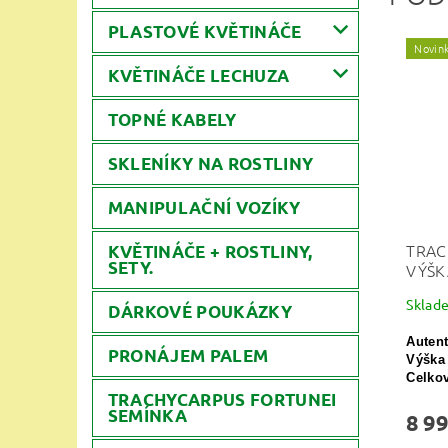
PLASTOVÉ KVĚTINÁČE
Novin
KVĚTINÁČE LECHUZA
TOPNÉ KABELY
SKLENÍKY NA ROSTLINY
MANIPULAČNÍ VOZÍKY
TRAC
KVĚTINÁČE + ROSTLINY,
SETY.
VÝŠK
Sklad
DÁRKOVÉ POUKÁZKY
Autent
PRONÁJEM PALEM
Výška
Celkov
TRACHYCARPUS FORTUNEI
SEMÍNKA
8 99