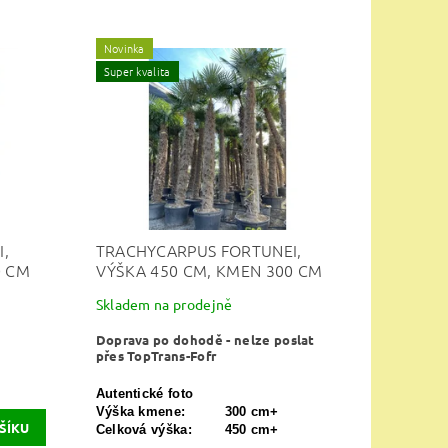
Novinka
Super kvalita
,
TRACHYCARPUS FORTUNEI,
0 CM
VÝŠKA 450 CM, KMEN 300 CM
Skladem na prodejně
Doprava po dohodě - nelze poslat
přes TopTrans-Fofr
Autentické foto
Výška kmene:
300 cm+
Celková výška:
450 cm+