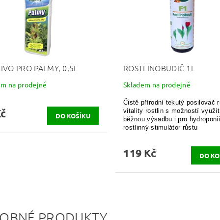
IVO PRO PALMY, 0,5L
ROSTLINOBUDIČ 1L
em na prodejně
Skladem na prodejně
Čistě přírodní tekutý posilovač 
Kč
vitality rostlin s možností využit
běžnou výsadbu i pro hydroponii
rostlinný stimulátor růstu
119 Kč
OBNÉ PRODUKTY