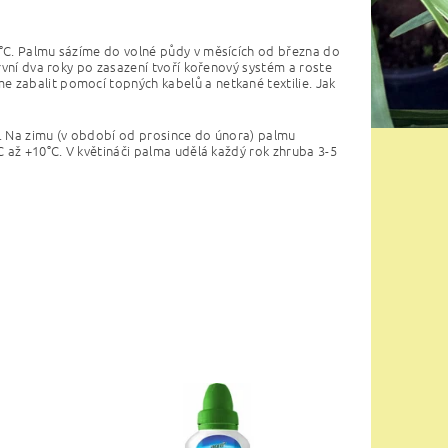
3°C. Palmu sázíme do volné půdy v měsících od března do
první dva roky po zasazení tvoří kořenový systém a roste
 zabalit pomocí topných kabelů a netkané textilie. Jak
u. Na zimu (v období od prosince do února) palmu
C až +10°C. V květináči palma udělá každý rok zhruba 3-5