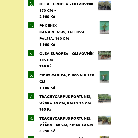
OLEA EUROPEA - OLIVOVNÍK
Vlože
170 CM +
2 990 Kč
PHOENIX
CANARIENSIS,DATLOVÁ
PALMA, 160 CM
1 990 Kč
OLEA EUROPEA - OLIVOVNÍK
105 CM
799 Kč
FICUS CARICA, FÍKOVNÍK 170
CM
1 190 Kč
TRACHYCARPUS FORTUNEI,
VÝŠKA 90 CM, KMEN 20 CM
990 Kč
TRACHYCARPUS FORTUNEI,
VÝŠKA 180 CM, KMEN 60 CM
3 990 Kč