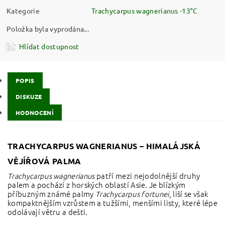
Kategorie
Trachycarpus wagnerianus -13°C
Položka byla vyprodána...
Hlídat dostupnost
POPIS
DISKUZE
HODNOCENÍ
TRACHYCARPUS WAGNERIANUS – HIMALÁJSKÁ
VĚJÍŘOVÁ PALMA
Trachycarpus wagnerianus
patří mezi nejodolnější druhy
palem a pochází z horských oblastí Asie. Je blízkým
příbuzným známé palmy
Trachycarpus fortunei
, liší se však
kompaktnějším vzrůstem a tužšími, menšími listy, které lépe
odolávají větru a dešti.