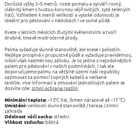
Dorůstá výšky 3–5 metrů, roste pomalu a vytváří rovný,
vláknitý kmen s hustou korunou vějířovitých, sytě zelených
listů. Vzhledem k menší velikosti a vysoké odolnosti je
ideální pro pěstování v nádobách i ve volné půdě.
Kvete v letních měsících žlutými květenstvími a tvoří
drobné, tmavě modročerné plody.
Palma vyžaduje slunné stanoviště, ale snese i polostín.
Nejlépe prospívá v propustné půdě a vyžaduje pravidelnou,
nikoli však nadměrnou zálivku. Je to jedna z nejodolnějších
palem pro pěstování v našich podmínkách, i tak ale
doporučujeme palmu na většině území naší republiky
zazimovat za pomocí topných kabelů a netkané
textilie. více informací a zimování jednotlivých palem se
dozvíte zde:
zimní ochrana rostlin
–13°C list, (kmen nárazově až –17 °C)
Minimální teplota:
venkovní slunné stanoviště / terasa / zimní
Umístění:
zahrada
střední
Odolnost vůči suchu:
běžná
Vlhkost vzduchu: