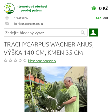
0 Kč
CZK
774419026
EUR
libor.lesner@seznam.cz
TRACHYCARPUS WAGNERIANUS,
VÝŠKA 140 CM, KMEN 35 CM
Neohodnoceno