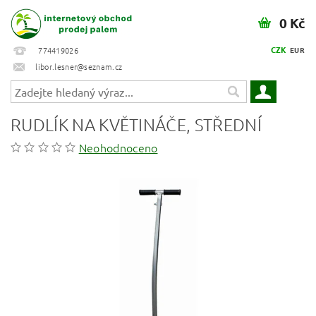
0 Kč
CZK
774419026
EUR
libor.lesner@seznam.cz
RUDLÍK NA KVĚTINÁČE, STŘEDNÍ
Neohodnoceno