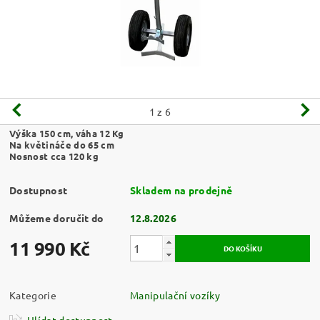
1
z 6
Výška 150 cm, váha 12 Kg
Na květináče do 65 cm
Nosnost cca 120 kg
Dostupnost
Skladem na prodejně
Můžeme doručit do
12.8.2026
11 990 Kč
Kategorie
Manipulační vozíky
Hlídat dostupnost