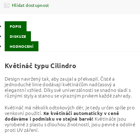
Hlídat dostupnost
POPIS
DISKUZE
HODNOCENÍ
Květináč typu Cilindro
Design navržený tak, aby zaujal a překvapil. Čisté a
jednoduché linie dodávají květináčům nadčasový a
elegantní vzhled. Díky své univerzálnosti se snadno sladí s
různými styly a stanou se výrazným prvkem každé zahrady.
Květináč má několik odtokových děr, je tedy určen spíše pro
venkovní použití.
Ke květináči automaticky v ceně
Květináče jsou
dodáváme i podmisku ve stejné barvě!
vyrobené z plastu s dlouhou životností, jsou pevné a odolné
proti UV záření.