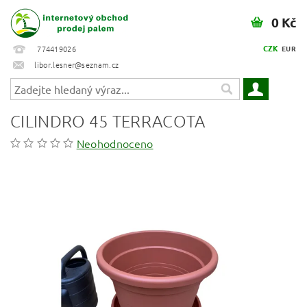
0 Kč
CZK
774419026
EUR
libor.lesner@seznam.cz
CILINDRO 45 TERRACOTA
Neohodnoceno