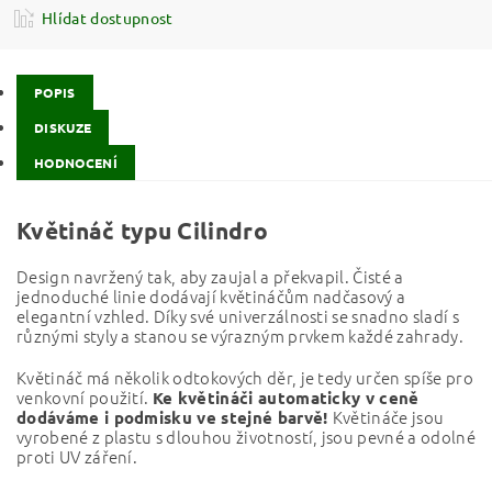
Hlídat dostupnost
POPIS
DISKUZE
HODNOCENÍ
Květináč typu Cilindro
Design navržený tak, aby zaujal a překvapil. Čisté a
jednoduché linie dodávají květináčům nadčasový a
elegantní vzhled. Díky své univerzálnosti se snadno sladí s
různými styly a stanou se výrazným prvkem každé zahrady.
Květináč má několik odtokových děr, je tedy určen spíše pro
venkovní použití.
Ke květináči automaticky v ceně
Květináče jsou
dodáváme i podmisku ve stejné barvě!
vyrobené z plastu s dlouhou životností, jsou pevné a odolné
proti UV záření.