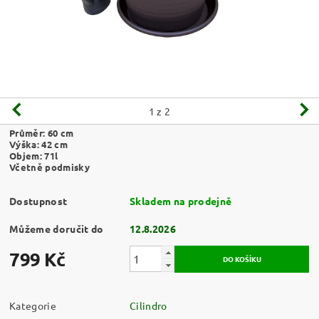
1
z 2
Průměr: 60 cm
Výška: 42 cm
Objem:
71l
Včetně podmisky
Dostupnost
Skladem na prodejně
Můžeme doručit do
12.8.2026
799 Kč
Kategorie
Cilindro