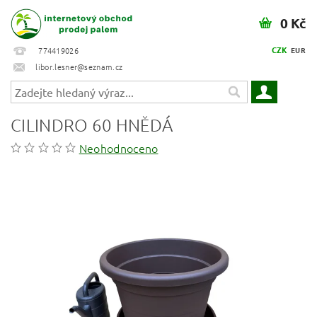
0 Kč
CZK
774419026
EUR
libor.lesner@seznam.cz
CILINDRO 60 HNĚDÁ
Neohodnoceno