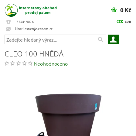
0 Kč
CZK
774419026
EUR
libor.lesner@seznam.cz
CLEO 100 HNĚDÁ
Neohodnoceno