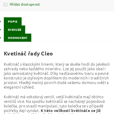
Hlídat dostupnost
POPIS
DISKUZE
HODNOCENÍ
Kvetináč řady Cleo
Květináč s klasickými liniemi, který se skvěle hodí do jakékoli
zahrady nebo každého interiéru. Lze jej použít jako obal i
jako samostatný květináč. Díky nadčasovému tvaru a pevné
konstrukci je stylovým doplňkem do moderních i tradičních
prostor. Hladký matný povrch dodá vašemu domovu svěží a
elegantní vzhled.
Květináč má odtokový ventil, vetší květináče mají těchto
ventilů více. Na spodku květináčů se nacházejí pojezdová
kolečka, pro snazší manipulaci, tyto kolečka se v případě
potřeby dají vyndat.
K této velikosti květináče se již