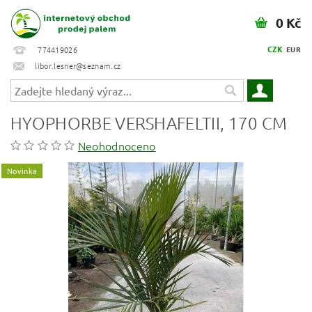
0 Kč
CZK
774419026
EUR
libor.lesner@seznam.cz
HYOPHORBE VERSHAFELTII, 170 CM
Neohodnoceno
Novinka