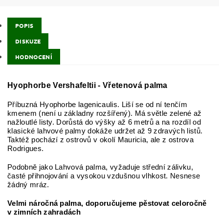
POPIS
DISKUZE
HODNOCENÍ
Hyophorbe Vershafeltii - Vřetenová palma
Příbuzná Hyophorbe lagenicaulis. Liší se od ní tenčím
kmenem (není u základny rozšířený). Má světle zelené až
nažloutlé listy. Dorůstá do výšky až 6 metrů a na rozdíl od
klasické lahvové palmy dokáže udržet až 9 zdravých listů.
Taktéž pochází z ostrovů v okolí Mauricia, ale z ostrova
Rodrigues.
Podobně jako Lahvová palma, vyžaduje střední zálivku,
časté přihnojování a vysokou vzdušnou vlhkost. Nesnese
žádný mráz.
Velmi náročná palma, doporučujeme pěstovat celoročně
v zimních zahradách