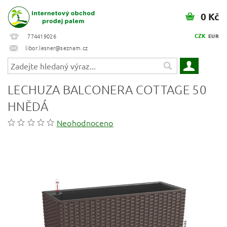
0 Kč
CZK
774419026
EUR
libor.lesner@seznam.cz
LECHUZA BALCONERA COTTAGE 50
HNĚDÁ
Neohodnoceno