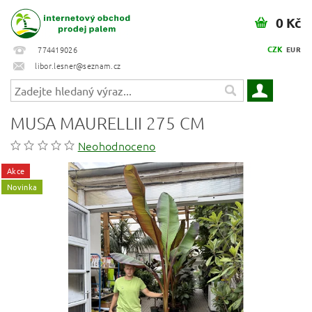
0 Kč
CZK
774419026
EUR
libor.lesner@seznam.cz
MUSA MAURELLII 275 CM
Neohodnoceno
Akce
Novinka